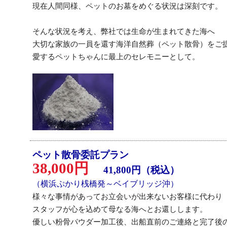
現在人間同様、ペットのお墓をめぐる状況は深刻です。
そんな状況を考え、弊社では生命が生まれてきた海へ
大切な家族の一員を還す海洋自然葬（ペット散骨）をご
愛するペットちゃんに最上のセレモニーとして。
ペット散骨委託プラン
38,000円
41,800円（税込）
（横浜ぷかり桟橋発～ベイブリッジ沖）
様々な事情があってお立会いが出来ないお客様に代わり
スタッフが心を込めて母なる海へとお還しします。
優しい粉骨パウダー加工後、出船直前のご連絡と完了後