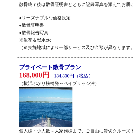
散骨終了後は散骨証明書とともに記録写真を添えてお届
●リーズナブルな価格設定
●散骨証明書
●
散骨報告写真
※生花＆献水etc
（※実施地域により一部サービス及び金額が異なります
プライベート散骨プラン
168,000円
184,800円（税込）
（横浜ぷかり桟橋発～ベイブリッジ沖）
個人様・少人数～大家族様まで、ご自由に貸切クルーズ