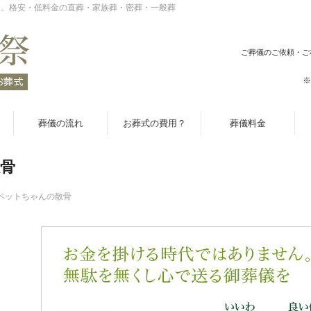
祭。格安・低料金の直葬・家族葬・密葬・一般葬
ご葬儀のご依頼・ご
※
葬儀の流れ
お葬式の費用？
葬儀料金
骨
ペットちゃんの散骨