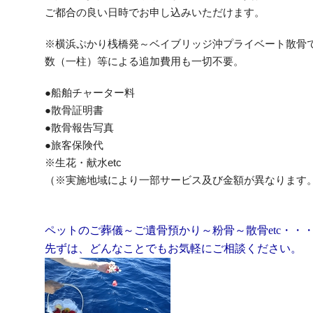
ご都合の良い日時でお申し込みいただけます。
※横浜ぷかり桟橋発～ベイブリッジ沖プライベート散骨
数（一柱）等による追加費用も一切不要。
●船舶チャーター料
●散骨証明書
●
散骨報告写真
●旅客保険代
※生花・献水etc
（※実施地域により一部サービス及び金額が異なります
ペットのご葬儀～ご遺骨預かり～粉骨～散骨etc・・
先ずは、どんなことでもお気軽にご相談ください。