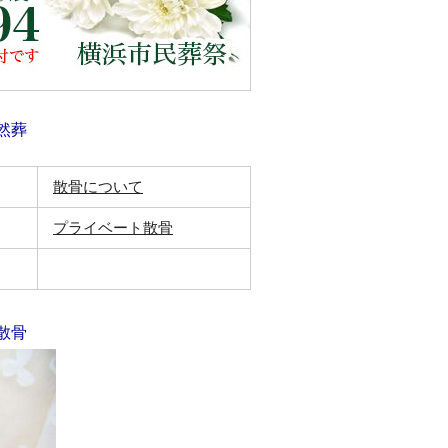
然葬
散骨について
プライベート散骨
散骨