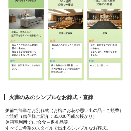
火葬のみのシンプルなお葬式・直葬
炉前で簡単なお別れ式（お棺にお花や思い出の品・ご焼香）
ご読経（僧侶様ご紹介：35,000円戒名授かり）
休憩室利用で)ご会食～返礼品等、
すべてご希望のスタイルで出来るシンプルなお葬式。