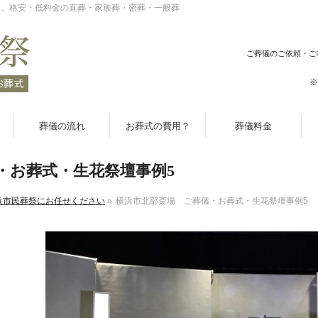
祭。格安・低料金の直葬・家族葬・密葬・一般葬
ご葬儀のご依頼・ご
※
葬儀の流れ
お葬式の費用？
葬儀料金
・お葬式・生花祭壇事例5
浜市民葬祭にお任せください
»
横浜市北部斎場 ご葬儀・お葬式・生花祭壇事例5