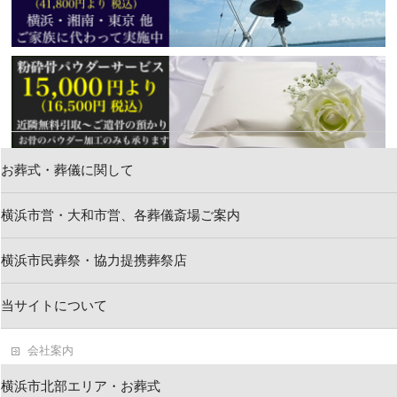
お葬式・葬儀に関して
横浜市営・大和市営、各葬儀斎場ご案内
新着情報
横浜市民葬祭・協力提携葬祭店
お問い合わせ
当サイトについて
求人情報・葬祭スタッフ
会社案内
葬儀・お葬式ブログ
横浜市北部エリア・お葬式