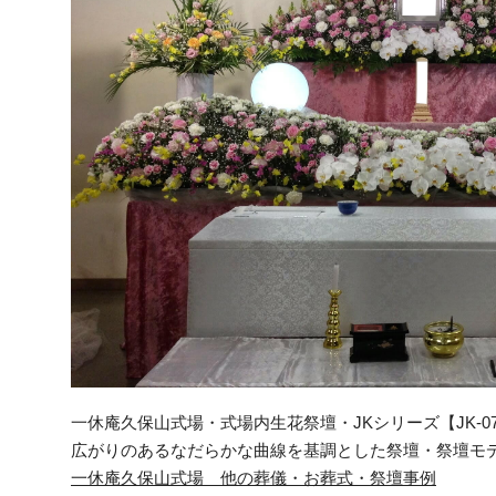
一休庵久保山式場・式場内生花祭壇・JKシリーズ【JK-0
広がりのあるなだらかな曲線を基調とした祭壇・祭壇モ
一休庵久保山式場 他の葬儀・お葬式・祭壇事例