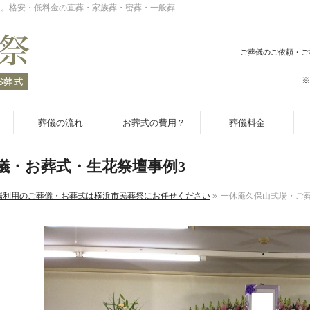
祭。格安・低料金の直葬・家族葬・密葬・一般葬
ご葬儀のご依頼・ご
※
葬儀の流れ
お葬式の費用？
葬儀料金
儀・お葬式・生花祭壇事例3
場利用のご葬儀・お葬式は横浜市民葬祭にお任せください
»
一休庵久保山式場・ご