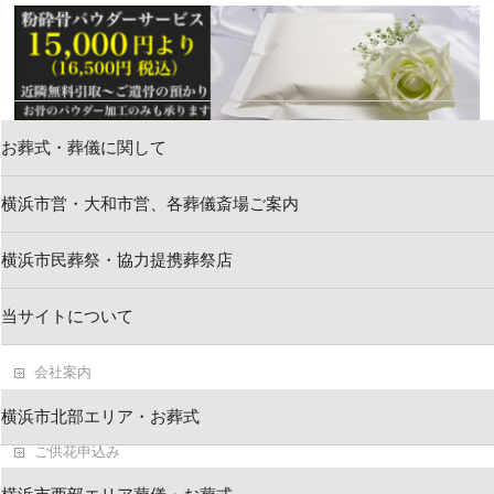
お葬式・葬儀に関して
横浜市営・大和市営、各葬儀斎場ご案内
新着情報
横浜市民葬祭・協力提携葬祭店
お問い合わせ
当サイトについて
求人情報・葬祭スタッフ
会社案内
葬儀・お葬式ブログ
横浜市北部エリア・お葬式
ご供花申込み
横浜市民葬祭 葬儀資料