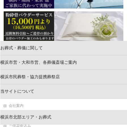
お葬式・葬儀に関して
横浜市営・大和市営、各葬儀斎場ご案内
新着情報
横浜市民葬祭・協力提携葬祭店
お問い合わせ
当サイトについて
求人情報・葬祭スタッフ
会社案内
葬儀・お葬式ブログ
横浜市北部エリア・お葬式
ご供花申込み