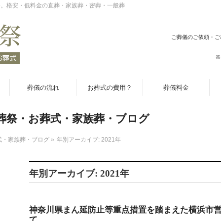
祭。格安・低料金の直葬・家族葬・密葬・一般葬
ご葬儀のご依頼・ご
※
葬儀の流れ
お葬式の費用？
葬儀料金
葬祭・お葬式・家族葬・ブログ
式・家族葬・ブログ
»
年別アーカイブ: 2021年
年別アーカイブ: 2021年
神奈川県まん延防止等重点措置を踏まえた横浜市
て