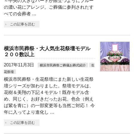
～中央の大きなハートが際立つようにブルー
の濃い花にアレンジ。ご葬儀に参列されたす
べての会葬者 …
この記事を読む
横浜市民葬祭・大人気生花祭壇モデル
２００数以上
2017年11月3日
横浜市民葬祭ご葬儀お葬式紹介
生
花祭壇
横浜市民葬祭・生花祭壇にまた新しい生花祭
壇シリーズが加わりました。祭壇モデルは、
花樹＆美翔の下記４モデル！既存モデル含
め、同じく、お好きだったお花、色合（例え
ば紫を青に）の一部変更等も当然ご対応！ 今
年に入ってより進化し …
この記事を読む