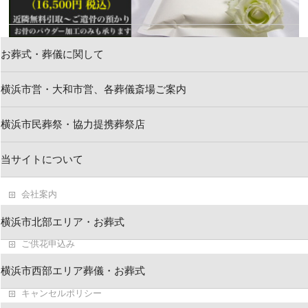
お葬式・葬儀に関して
横浜市営・大和市営、各葬儀斎場ご案内
新着情報
横浜市民葬祭・協力提携葬祭店
お問い合わせ
当サイトについて
求人情報・葬祭スタッフ
会社案内
葬儀・お葬式ブログ
横浜市北部エリア・お葬式
ご供花申込み
横浜市民葬祭 葬儀資料
横浜市西部エリア葬儀・お葬式
キャンセルポリシー