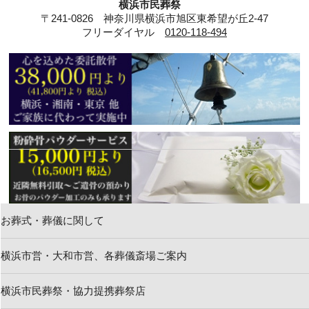
横浜市民葬祭
〒241-0826 神奈川県横浜市旭区東希望が丘2-47
フリーダイヤル
0120-118-494
お葬式・葬儀に関して
新着情報
横浜市営・大和市営、各葬儀斎場ご案内
お問い合わせ
横浜市民葬祭・協力提携葬祭店
求人情報・葬祭スタッフ