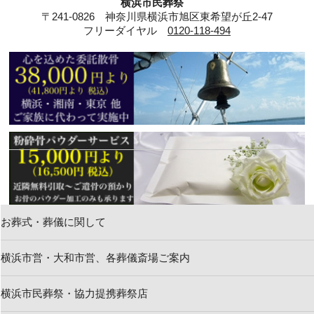
横浜市民葬祭
〒241-0826 神奈川県横浜市旭区東希望が丘2-47
フリーダイヤル
0120-118-494
お葬式・葬儀に関して
新着情報
横浜市営・大和市営、各葬儀斎場ご案内
お問い合わせ
横浜市民葬祭・協力提携葬祭店
求人情報・葬祭スタッフ