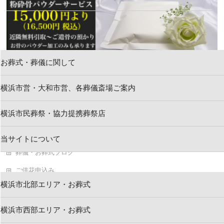
お葬式・葬儀に関して
新着情報
横浜市営・大和市営、各葬儀斎場ご案内
お問い合わせ
横浜市民葬祭・協力提携葬祭店
求人情報・葬祭スタッフ
会社案内
当サイトについて
葬儀・お葬式ブログ
ご供花申込み
横浜市北部エリア・お葬式
横浜市民葬祭 葬儀資料
キャンセルポリシー
横浜市西部エリア・お葬式