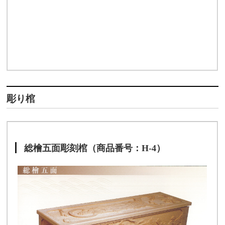
彫り棺
総檜五面彫刻棺（商品番号：H-4）