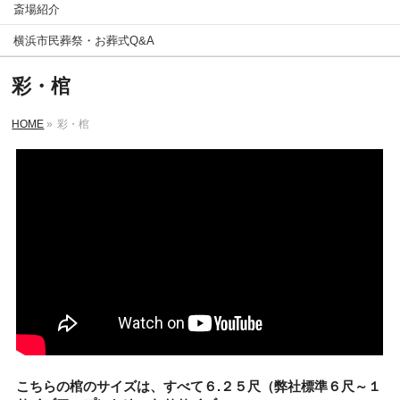
斎場紹介
横浜市民葬祭・お葬式Q&A
彩・棺
HOME
»
彩・棺
こちらの棺のサイズは、すべて６.２５尺（弊社標準６尺～１