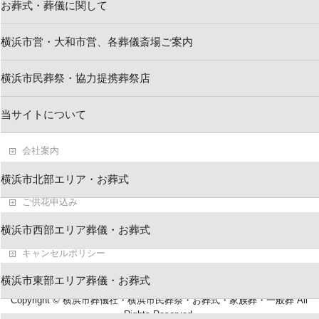
お葬式・葬儀に関して
横浜市営・大和市営、各葬儀斎場ご案内
新着情報
横浜市民葬祭・協力提携葬祭店
お問い合わせ
当サイトについて
求人情報・葬祭スタッフ
会社案内
葬儀・お葬式ブログ
横浜市北部エリア・お葬式
ご供花申込み
横浜市民葬祭 葬儀資料
横浜市西部エリア葬儀・お葬式
キャンセルポリシー
横浜市東部エリア葬儀・お葬式
Copyright ©
横浜市葬儀社・横浜市民葬祭・お葬式・家族葬・一般葬
All
Rights Reserved.