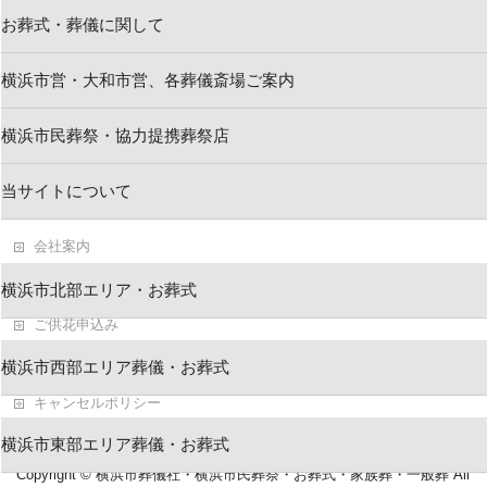
お葬式・葬儀に関して
横浜市営・大和市営、各葬儀斎場ご案内
新着情報
横浜市民葬祭・協力提携葬祭店
お問い合わせ
当サイトについて
求人情報・葬祭スタッフ
会社案内
葬儀・お葬式ブログ
横浜市北部エリア・お葬式
ご供花申込み
横浜市民葬祭 葬儀資料
横浜市西部エリア葬儀・お葬式
キャンセルポリシー
横浜市東部エリア葬儀・お葬式
Copyright ©
横浜市葬儀社・横浜市民葬祭・お葬式・家族葬・一般葬
All