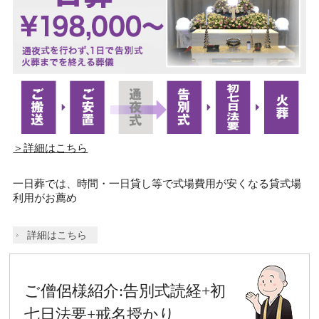
＞詳細はこちら
一日葬では、時間・一日貸し等で式場費用が安くなる貸式場
利用がお薦め
詳細はこちら
ご僧侶様紹介:告別式読経+初
七日法要+戒名授かり