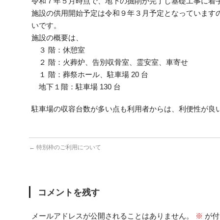
令和７年５月時点で、地下の掘削が完了し基礎工事に着
施設の供用開始予定は令和９年３月予定となっています
いです。
施設の概要は、
３ 階：休憩室
２ 階：⽕葬炉、告別収⾻室、霊安室、⾞寄せ
１ 階：葬祭ホール、駐⾞場 20 台
地下１階：駐⾞場 130 台
駐車場の収容台数が多い点も利用者からは、利便性が良
←
特別枠のご利用について
コメントを残す
メールアドレスが公開されることはありません。
※
が付