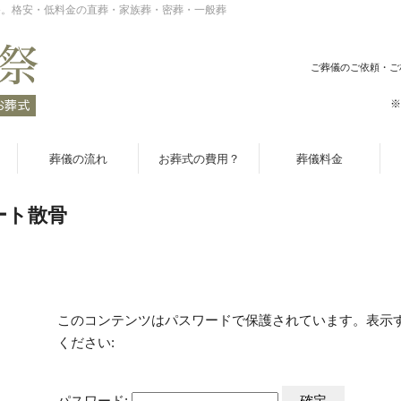
祭。格安・低料金の直葬・家族葬・密葬・一般葬
ご葬儀のご依頼・ご
※
葬儀の流れ
お葬式の費用？
葬儀料金
ート散骨
このコンテンツはパスワードで保護されています。表示
ください:
パスワード: