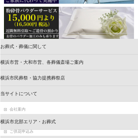
お葬式・葬儀に関して
横浜市営・大和市営、各葬儀斎場ご案内
新着情報
横浜市民葬祭・協力提携葬祭店
お問い合わせ
当サイトについて
求人情報・葬祭スタッフ
会社案内
葬儀・お葬式ブログ
横浜市北部エリア・お葬式
ご供花申込み